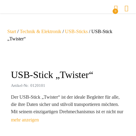
0
Start
/
Technik & Elektronik
/
USB-Sticks
/ USB-Stick
„Twister“
Zoom
USB-Stick „Twister“
Artikel-Nr.: 0120101
Der USB-Stick „Twister“ ist der ideale Begleiter für alle,
die ihre Daten sicher und stilvoll transportieren möchten.
Mit seinem einzigartigen Drehmechanismus ist er nicht nur
praktisch, sondern auch ein echter Blickfang. Dank seiner
hohen Speicherkapazität von bis zu 256 GB bietet er
ausreichend Platz für Fotos, Videos und Dokumente. Egal