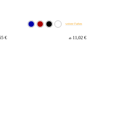
weitere Farben
55 €
11,02 €
ab