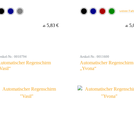
weitere Far
5,83 €
5,
ab
ab
rtikel-Nr.: 0010794
Artikel-Nr.: 0011600
utomatischer Regenschirm
Automatischer Regenschirm
Vasil“
„Yvona“