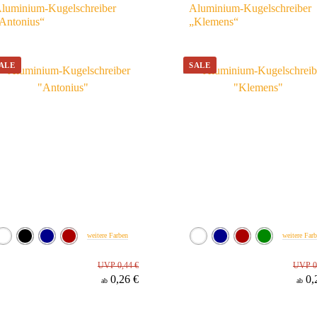
luminium-Kugelschreiber
Aluminium-Kugelschreiber
Antonius“
„Klemens“
weitere Farben
weitere Far
UVP 0,44 €
UVP 0
0,26 €
0,
ab
ab