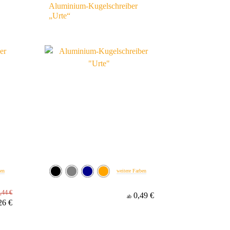
Aluminium-Kugelschreiber
„Urte“
ben
weitere Farben
,44 €
0,49 €
ab
26 €