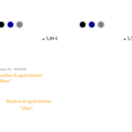
5,89 €
5,
ab
ab
rtikel-Nr.: 0010030
ambus-Kugelschreiber
Mina“