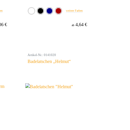
ben
weitere Farben
06 €
4,64 €
ab
Artikel-Nr.: 0141020
Badelatschen „Helmut“