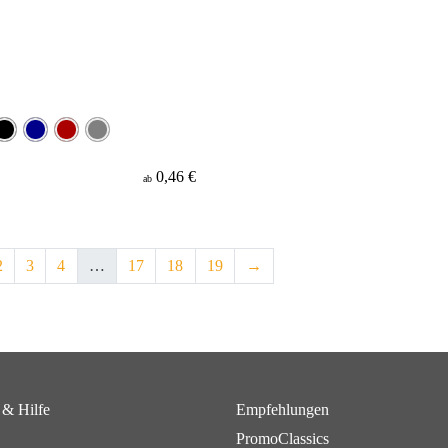
0,46 €
ab
2
3
4
…
17
18
19
→
 & Hilfe
Empfehlungen
PromoClassics