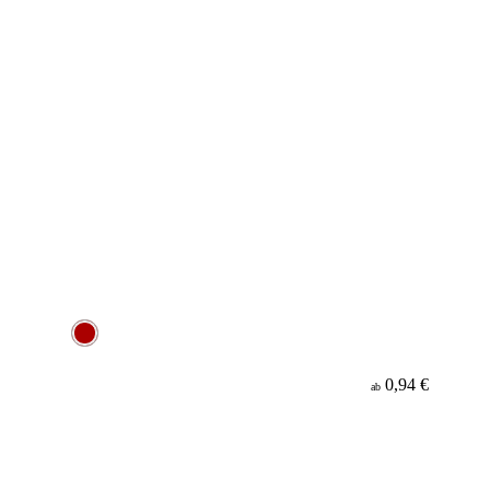
0,94 €
ab