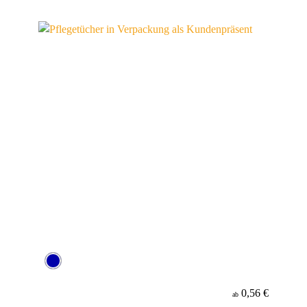
0,56 €
ab