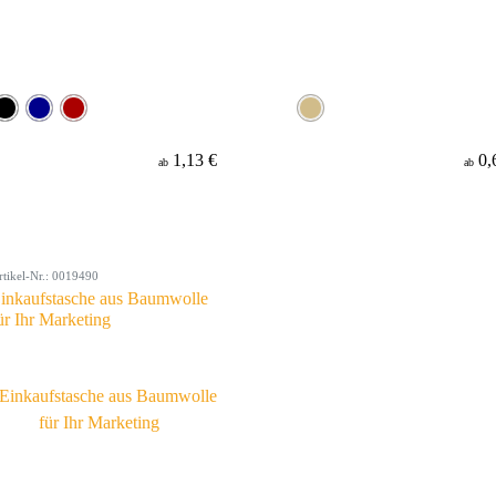
1,13 €
0,
ab
ab
rtikel-Nr.: 0019490
inkaufstasche aus Baumwolle
ür Ihr Marketing