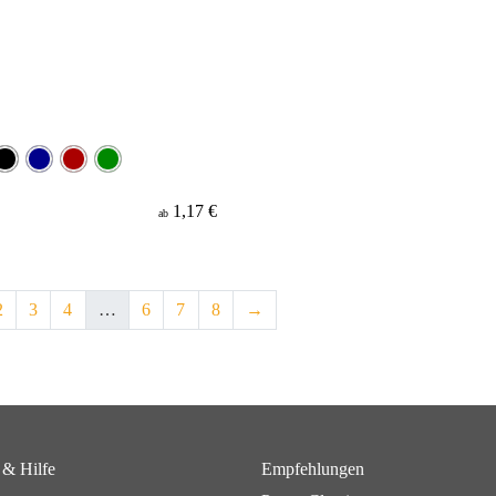
1,17 €
ab
2
3
4
…
6
7
8
→
 & Hilfe
Empfehlungen