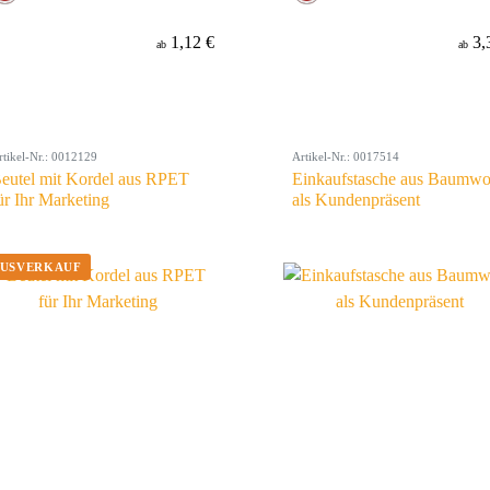
1,12 €
3,
ab
ab
rtikel-Nr.: 0012129
Artikel-Nr.: 0017514
eutel mit Kordel aus RPET
Einkaufstasche aus Baumwo
ür Ihr Marketing
als Kundenpräsent