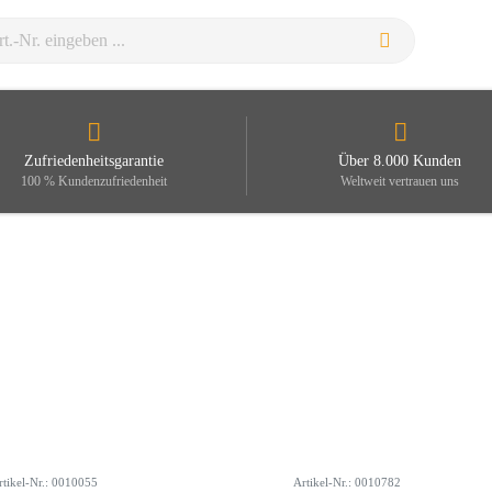
Zufriedenheitsgarantie
Über 8.000 Kunden
100 % Kundenzufriedenheit
Weltweit vertrauen uns
rtikel-Nr.: 0010055
Artikel-Nr.: 0010782