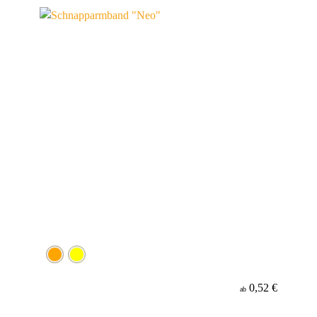
0,52 €
ab