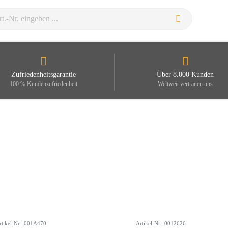
Zufriedenheitsgarantie
Über 8.000 Kunden
100 % Kundenzufriedenheit
Weltweit vertrauen uns
rtikel-Nr.: 001A470
Artikel-Nr.: 0012626