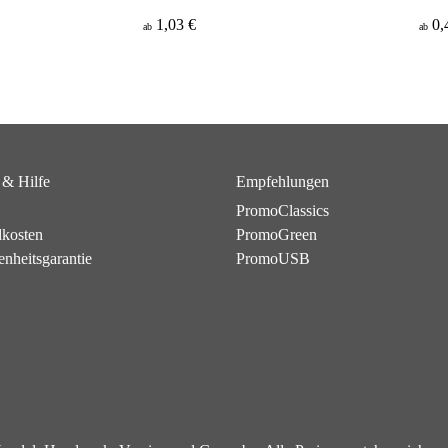
1,03 €
0,
ab
ab
 & Hilfe
Empfehlungen
PromoClassics
dkosten
PromoGreen
enheitsgarantie
PromoUSB