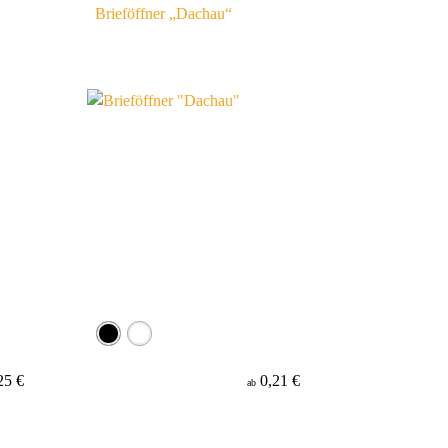
Brieföffner „Dachau“
25 €
0,21 €
ab