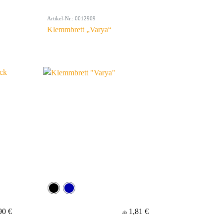
Artikel-Nr.: 0012909
Klemmbrett „Varya“
90 €
1,81 €
ab