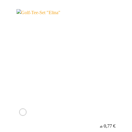
0,77 €
ab