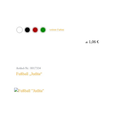
weitere Farben
1,06 €
ab
Artikel-Nr.: 0017334
Fußball „Judita“