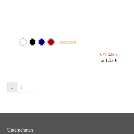
weitere Farben
UVP 2,68 €
1,52 €
ab
1
2
→
Unternehmen