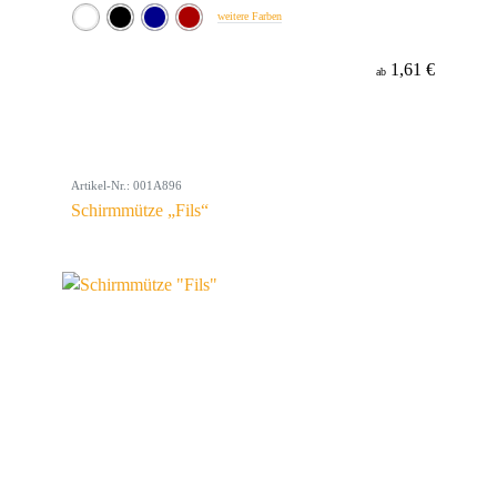
weitere Farben
1,61 €
ab
Artikel-Nr.: 001A896
Schirmmütze „Fils“