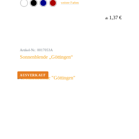
weitere Farben
1,37 €
ab
Artikel-Nr.: 0017053A
Sonnenblende „Göttingen“