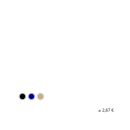
2,67 €
ab