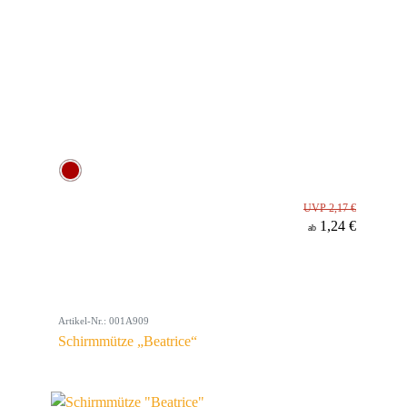
UVP 2,17 €
1,24 €
ab
Artikel-Nr.: 001A909
Schirmmütze „Beatrice“