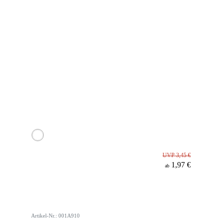
UVP 3,45 €
1,97 €
ab
Artikel-Nr.: 001A910