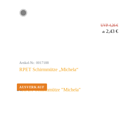
UVP 4,26 €
2,43 €
ab
Artikel-Nr.: 0017188
RPET Schirmmütze „Michela“