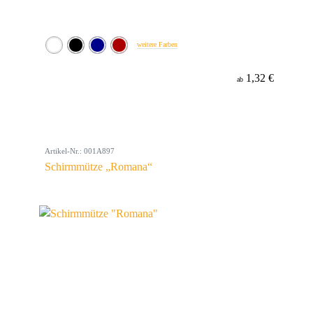
weitere Farben
1,32 €
ab
Artikel-Nr.: 001A897
Schirmmütze „Romana“