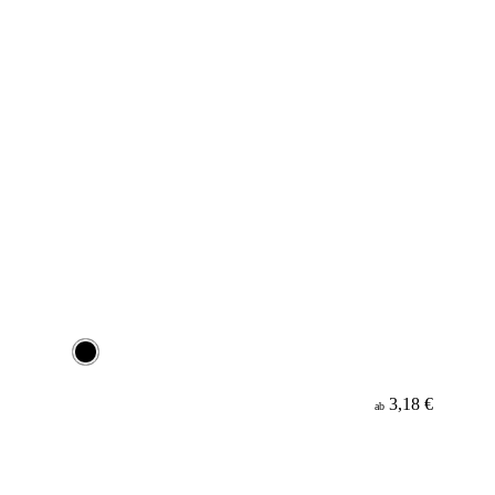
3,18 €
ab