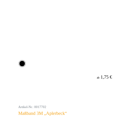
1,75 €
ab
Artikel-Nr.: 0017702
Maßband 3M „Aplerbeck“