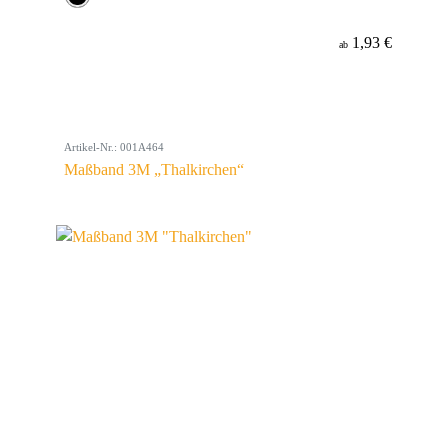
1,93 €
ab
Artikel-Nr.: 001A464
Maßband 3M „Thalkirchen“