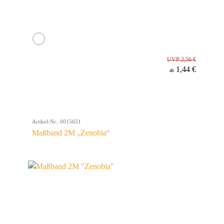
UVP 2,56 €
1,44 €
ab
Artikel-Nr.: 0015651
Maßband 2M „Zenobia“