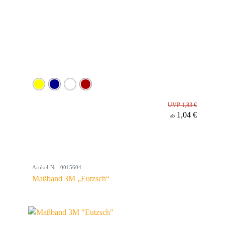
UVP 1,83 €
1,04 €
ab
Artikel-Nr.: 0015604
Maßband 3M „Eutzsch“