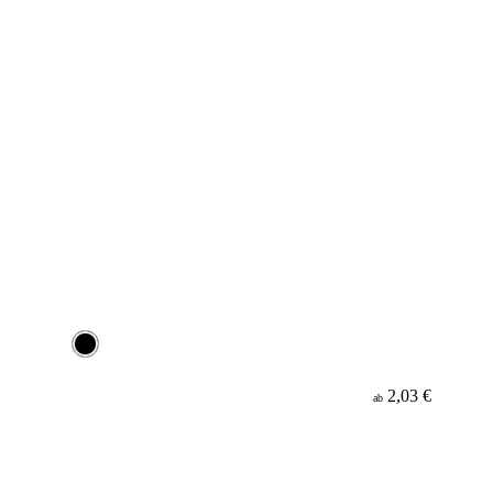
2,03 €
ab