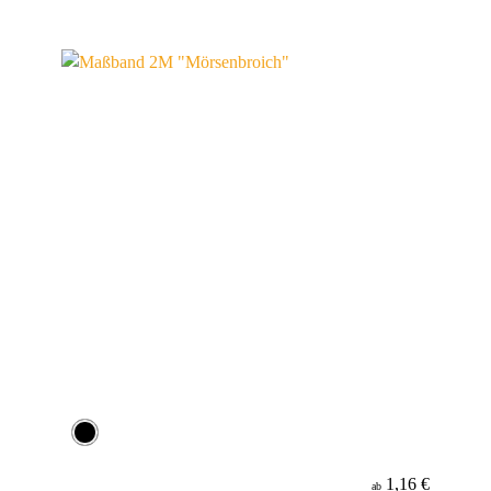
1,16 €
ab