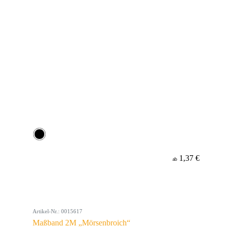
1,37 €
ab
Artikel-Nr.: 0015617
Maßband 2M „Mörsenbroich“