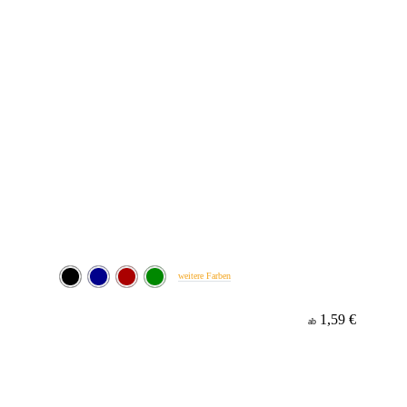
weitere Farben
1,59 €
ab