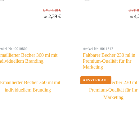
UVP 4,18 €
UVP 8
2,39 €
4,
ab
ab
rtikel-Nr.: 0010800
Artikel-Nr.: 0011842
maillierter Becher 360 ml mit
Faltbarer Becher 230 ml in
ndividuellem Branding
Premium-Qualität für Ihr
Marketing