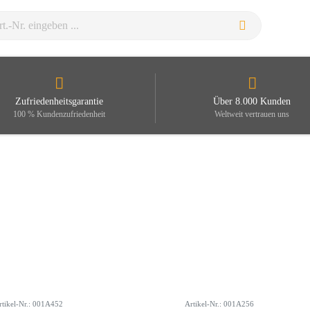
Zufriedenheitsgarantie
Über 8.000 Kunden
100 % Kundenzufriedenheit
Weltweit vertrauen uns
rtikel-Nr.: 001A452
Artikel-Nr.: 001A256