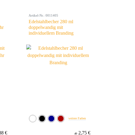
Artikel-Nr.: 0011405
Edelstahlbecher 280 ml
hr
doppelwandig mit
individuellem Branding
weitere Farben
88 €
2,75 €
ab