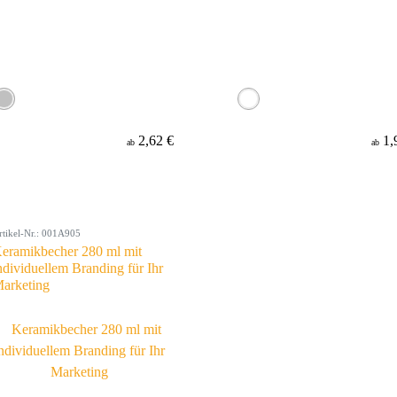
2,62 €
1,
ab
ab
rtikel-Nr.: 001A905
eramikbecher 280 ml mit
ndividuellem Branding für Ihr
arketing