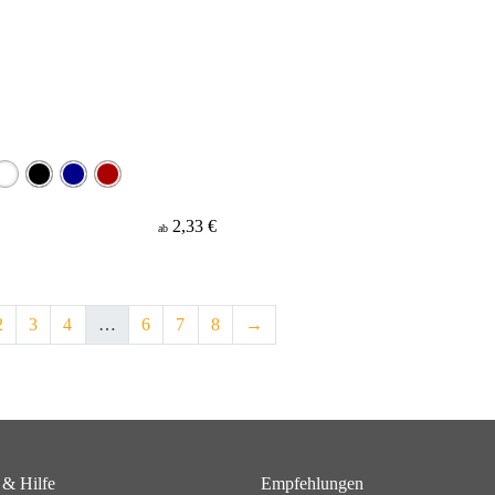
2,33 €
ab
2
3
4
…
6
7
8
→
 & Hilfe
Empfehlungen