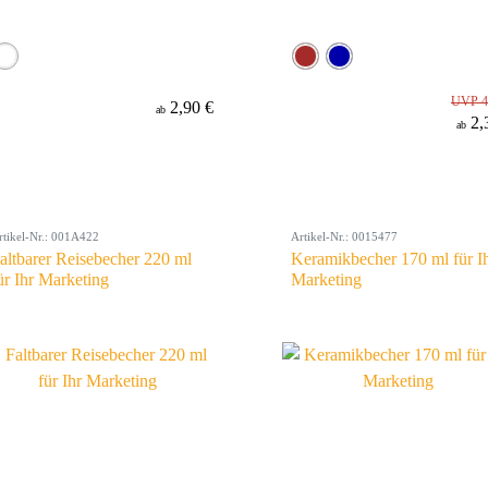
UVP 4
2,90 €
ab
2,
ab
rtikel-Nr.: 001A422
Artikel-Nr.: 0015477
altbarer Reisebecher 220 ml
Keramikbecher 170 ml für I
ür Ihr Marketing
Marketing