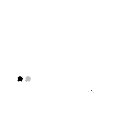
5,35 €
ab