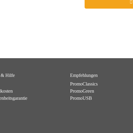
 & Hilfe
Empfehlungen
PromoClassics
dkosten
PromoGreen
enheitsgarantie
PromoUSB