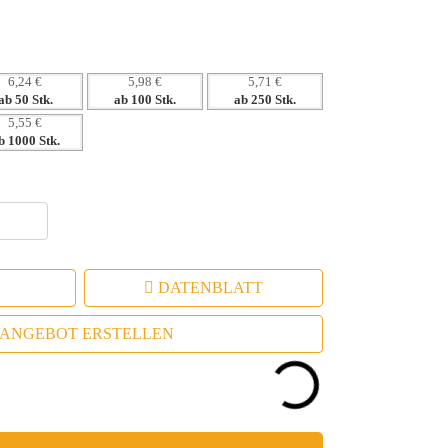
 positive Emotionalisierung Ihrer Marke
6,24 €
5,98 €
5,71 €
ab 50 Stk.
ab 100 Stk.
ab 250 Stk.
5,55 €
b 1000 Stk.
DATENBLATT
ANGEBOT ERSTELLEN