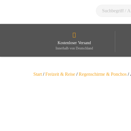
Kostenloser Versand
Innerhalb von Deutschland
Start
/
Freizeit & Reise
/
Regenschirme & Ponchos
/ 