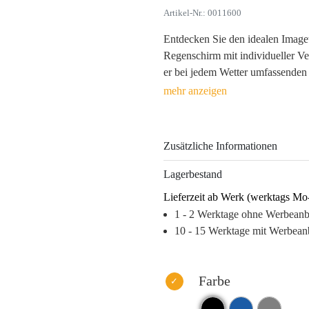
Artikel-Nr.: 0011600
Entdecken Sie den idealen Imaget
Regenschirm mit individueller V
er bei jedem Wetter umfassenden 
RPET, kombiniert er Funktionali
Die Anpassung Ihres Logos mittel
langanhaltende Präsenz Ihrer Mar
Zusätzliche Informationen
faltbare Regenschirm ist nicht nu
erleichtert, sondern auch ein Sta
Lagerbestand
Werbeaktionen, Messen oder als
Lieferzeit ab Werk (werktags Mo
Stärken Sie Ihre Markenidentität 
1 - 2 Werktage ohne Werbean
Werbeartikel, der nicht in der Sc
10 - 15 Werktage mit Werbean
Warum dieses Produkt Ihre Marke
– Hohe Sichtbarkeit und Wiedere
Farbe
– Nützlicher Begleiter, der im Al
– Umweltfreundliche Materialien