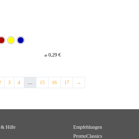
0,29 €
ab
2
3
4
…
15
16
17
→
 & Hilfe
Empfehlungen
PromoClassics