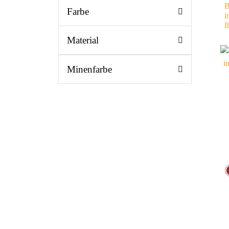
B
Farbe
i
I
Material
Minenfarbe