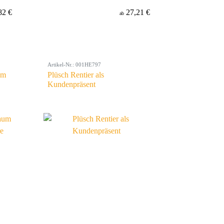
82 €
27,21 €
ab
Artikel-Nr.: 001HE797
um
Plüsch Rentier als
Kundenpräsent