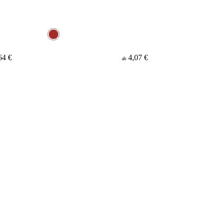
64 €
4,07 €
ab