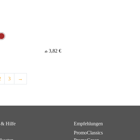
3,82 €
ab
2
3
→
 & Hilfe
Empfehlungen
PromoClassics