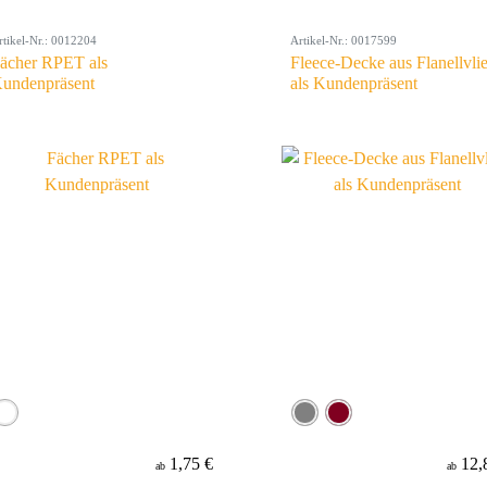
rtikel-Nr.: 0012204
Artikel-Nr.: 0017599
ächer RPET als
Fleece-Decke aus Flanellvli
undenpräsent
als Kundenpräsent
1,75 €
12,
ab
ab