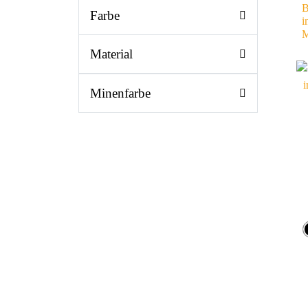
B
Farbe
i
M
Material
Minenfarbe