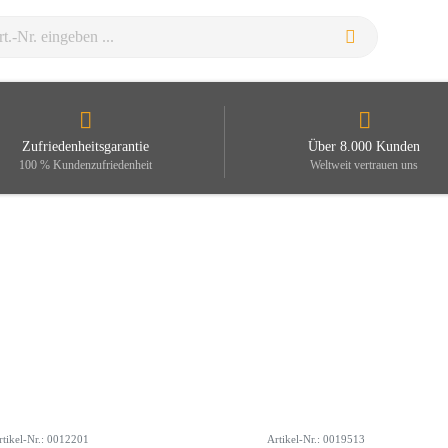
Zufriedenheitsgarantie
Über 8.000 Kunden
100 % Kundenzufriedenheit
Weltweit vertrauen uns
rtikel-Nr.: 0012201
Artikel-Nr.: 0019513