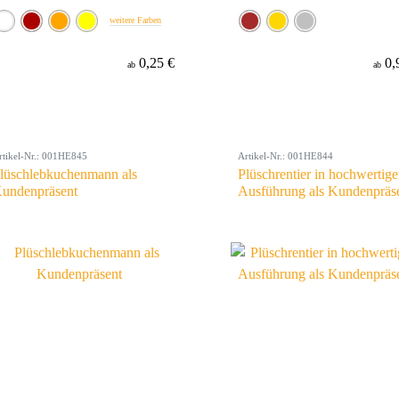
weitere Farben
0,25 €
0,
ab
ab
rtikel-Nr.: 001HE845
Artikel-Nr.: 001HE844
lüschlebkuchenmann als
Plüschrentier in hochwertige
undenpräsent
Ausführung als Kundenpräs