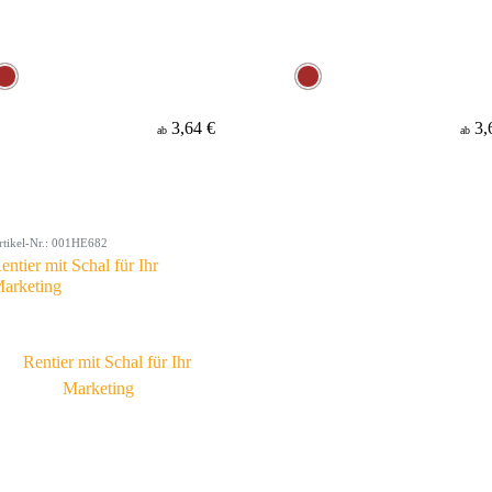
3,64 €
3,
ab
ab
rtikel-Nr.: 001HE682
entier mit Schal für Ihr
arketing