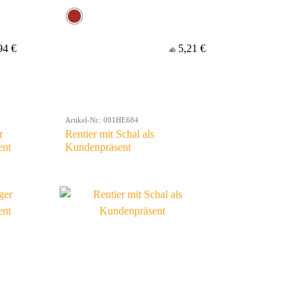
94 €
5,21 €
ab
Artikel-Nr.: 001HE684
r
Rentier mit Schal als
ent
Kundenpräsent