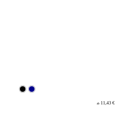
11,43 €
ab