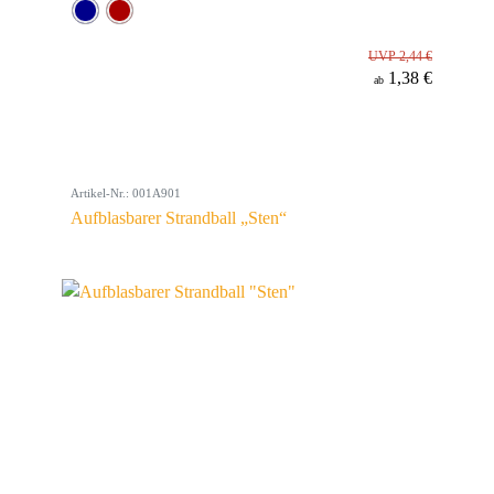
UVP 2,44 €
1,38 €
ab
Artikel-Nr.: 001A901
Aufblasbarer Strandball „Sten“