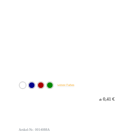
weitere Farben
0,41 €
ab
Artikel-Nr.: 0014088A