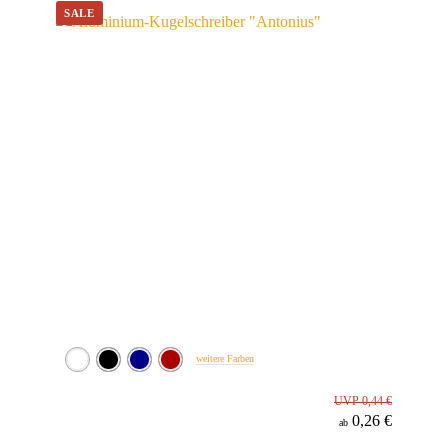
Werbeanbringung
Material
Minenfarbe
weitere Farben
UVP 0,44 €
0,26 €
ab