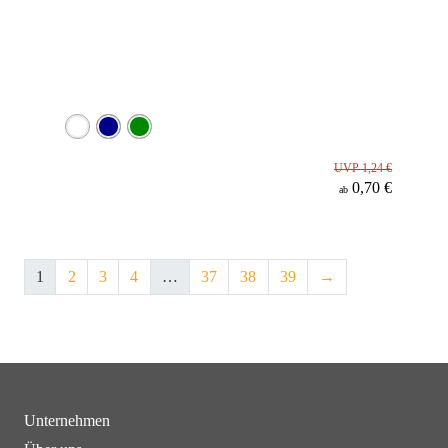
UVP 1,24 €
0,70 €
ab
1
2
3
4
…
37
38
39
→
Unternehmen