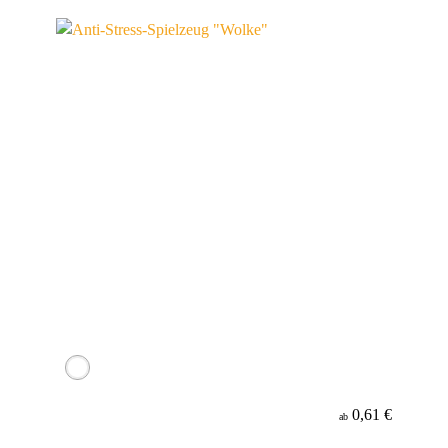
0,61 €
ab