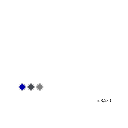
8,53 €
ab