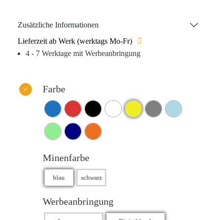
nach ISO 12757-1 und -2) sorgt für ein außergewöhnlich
weiches Schreibgefühl. Sie ist in Blau oder Schwarz
Zusätzliche Informationen
erhältlich und ermöglicht eine Schreiblänge von bis zu
Lieferzeit ab Werk (werktags Mo-Fr)
1.600 Metern. Das Produkt ist in 10 lebendigen Farben
4 - 7 Werktage mit Werbeanbringung
erhältlich.
Farbe
Minenfarbe
Werbeanbringung