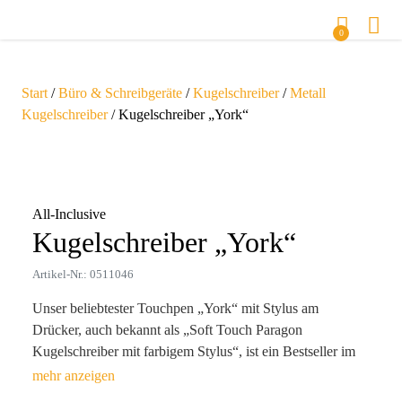
0
Start
/
Büro & Schreibgeräte
/
Kugelschreiber
/
Metall
Kugelschreiber
/ Kugelschreiber „York“
Zoom
All-Inclusive
Kugelschreiber „York“
Artikel-Nr.: 0511046
Unser beliebtester Touchpen „York“ mit Stylus am
Drücker, auch bekannt als „Soft Touch Paragon
Kugelschreiber mit farbigem Stylus“, ist ein Bestseller im
Bereich der Schreibgeräte. Die dokumentenechte Premium-
Großraummine mit hochwertiger deutscher Tinte (konform