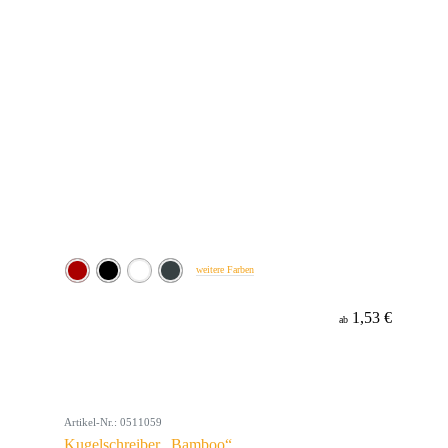
weitere Farben
1,53 €
ab
Artikel-Nr.: 0511059
Kugelschreiber „Bamboo“