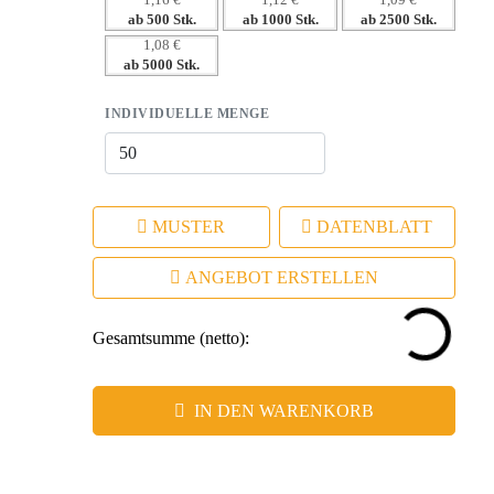
1,16 €
1,12 €
1,09 €
Markenpräsentation
ab 500 Stk.
ab 1000 Stk.
ab 2500 Stk.
– Nachhaltigkeit als Teil Ihrer Unternehmenswerte
1,08 €
ab 5000 Stk.
INDIVIDUELLE MENGE
MUSTER
DATENBLATT
ANGEBOT ERSTELLEN
Gesamtsumme (netto):
IN DEN WARENKORB