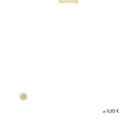
0,85 €
ab