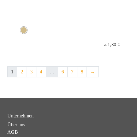
1,30 €
ab
1
2
3
4
…
6
7
8
→
Unternehmen
Über uns
AGB