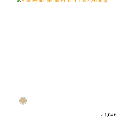
1,04 €
ab