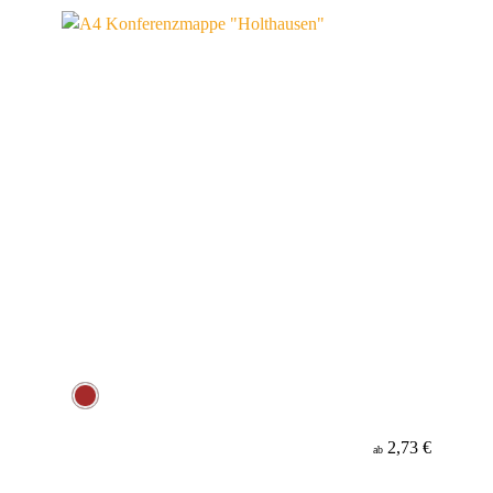
Material
Minenfarbe
2,73 €
ab