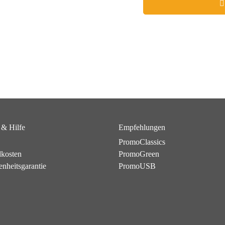
 & Hilfe
Empfehlungen
PromoClassics
dkosten
PromoGreen
enheitsgarantie
PromoUSB