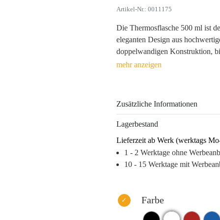
Artikel-Nr.: 0011175
Die Thermosflasche 500 ml ist de
eleganten Design aus hochwertige
doppelwandigen Konstruktion, biet
Gefühl von Wertigkeit. Egal, ob 
Reisen – jedes Mal, wenn Ihr Ku
erinnert.
Zusätzliche Informationen
Die vielseitigen Farboptionen und
Werbeanbringung (Lasergravur, 
Lagerbestand
einzigartigen Werbeartikel, der ni
Lieferzeit ab Werk (werktags Mo
Alltag Ihrer Kunden und sorgt so 
1 - 2 Werktage ohne Werbean
Warum dieses Produkt Ihre Marke
10 - 15 Werktage mit Werbean
– Hochwertige Materialien für ei
– Längere Nutzung dank praktis
– Vielfältige Gestaltungsmöglich
Farbe
– Starker Wiedererkennungswert