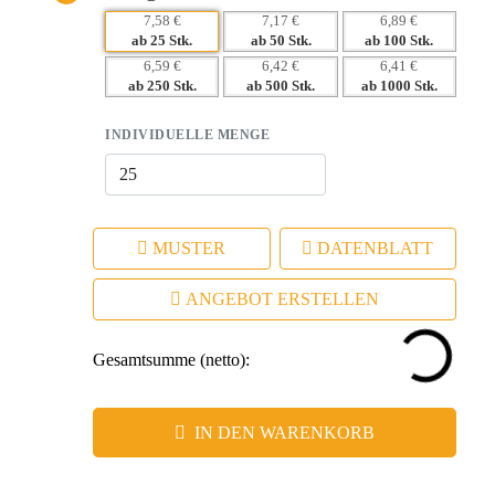
– Hohe Wiedererkennung durch ansprechendes Design
7,58 €
7,17 €
6,89 €
– Emotionale Bindung durch nützlichen Mehrwert
ab 25 Stk.
ab 50 Stk.
ab 100 Stk.
– Vielseitige Branding-Möglichkeiten für maximale
6,59 €
6,42 €
6,41 €
Wirkung
ab 250 Stk.
ab 500 Stk.
ab 1000 Stk.
INDIVIDUELLE MENGE
MUSTER
DATENBLATT
ANGEBOT ERSTELLEN
Gesamtsumme (netto):
IN DEN WARENKORB