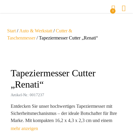
0
Start
/
Auto & Werkstatt
/
Cutter &
Taschenmesser
/ Tapeziermesser Cutter „Renati“
Zoom
Tapeziermesser Cutter
„Renati“
Artikel-Nr.: 0017237
Entdecken Sie unser hochwertiges Tapeziermesser mit
Sicherheitsmechanismus – der ideale Botschafter für Ihre
Marke. Mit kompakten 16,2 x 4,3 x 2,3 cm und einem
Gewicht von nur 99 g ist es nicht nur handlich, sondern