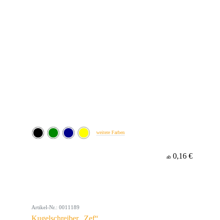
weitere Farben
0,16 €
ab
Artikel-Nr.: 0011189
Kugelschreiber „Zef“