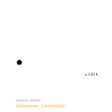
1,62 €
ab
Artikel-Nr.: 0012810
Haftnotizenset „Friedrichsfelde“