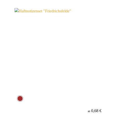
0,68 €
ab