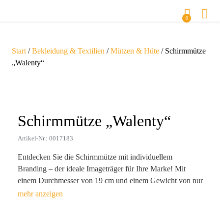
0
Start
/
Bekleidung & Textilien
/
Mützen & Hüte
/ Schirmmütze
„Walenty“
Zoom
Schirmmütze „Walenty“
Artikel-Nr.: 0017183
Entdecken Sie die Schirmmütze mit individuellem
Branding – der ideale Imageträger für Ihre Marke! Mit
einem Durchmesser von 19 cm und einem Gewicht von nur
48 g ist diese bequeme Mütze aus 100 % Baumwolle (155
g/m²) nicht nur ein stylisches Accessoire, sondern sorgt
auch für eine langfristige Präsenz Ihres Logos. Die Vielfalt