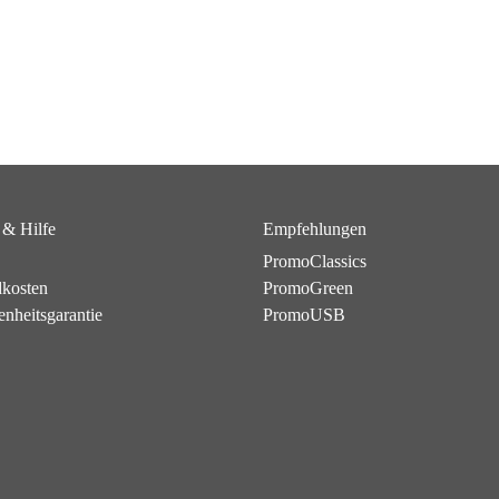
 & Hilfe
Empfehlungen
PromoClassics
dkosten
PromoGreen
enheitsgarantie
PromoUSB