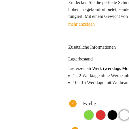
Entdecken Sie die perfekte Schi
hohen Tragekomfort bietet, sonde
fungiert. Mit einem Gewicht von
Panels und verstellbarem Klettvers
Zielgruppe. Die Auswahl an Farbe
orange – sorgt dafür, dass Ihr Lo
Zusätzliche Informationen
Mit einer strategischen Werbeanb
oder Stickerei bleibt Ihr Firmenl
Lagerbestand
Beschenkten im Alltag. Junge po
Lieferzeit ab Werk (werktags Mo
nur positiv, sondern nutzen die 
1 - 2 Werktage ohne Werbean
Erinnerung bleibt.
10 - 15 Werktage mit Werbean
Warum dieses Produkt Ihre Marke
– Hohe Wiedererkennung durch au
– Praktischer Nutzen, der den All
Farbe
– Hochwertige Verarbeitung für
– Langlebigkeit sorgt für kontinu