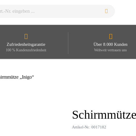
Zufriedenheitsgarantie
Über 8.000 Kunden
100 % Kundenzufriedenheit
Weltweit vertrauen uns
hirmmütze „Inigo“
Schirmmütze
Zoom
Artikel-Nr.: 0017182