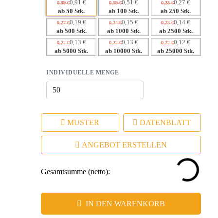
0,91 €
0,51 €
0,27 €
0,99 €
0,59 €
0,35 €
– Ideal für Events und als langlebiges Werbemittel
ab 50 Stk.
ab 100 Stk.
ab 250 Stk.
0,19 €
0,15 €
0,14 €
0,27 €
0,24 €
0,23 €
ab 500 Stk.
ab 1000 Stk.
ab 2500 Stk.
0,13 €
0,13 €
0,12 €
0,22 €
0,22 €
0,22 €
ab 5000 Stk.
ab 10000 Stk.
ab 25000 Stk.
INDIVIDUELLE MENGE
MUSTER
DATENBLATT
ANGEBOT ERSTELLEN
Gesamtsumme (netto):
IN DEN WARENKORB