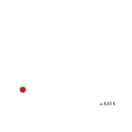
8,65 €
ab