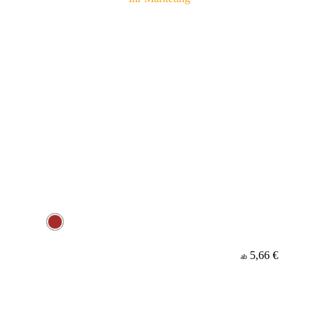
5,66 €
ab