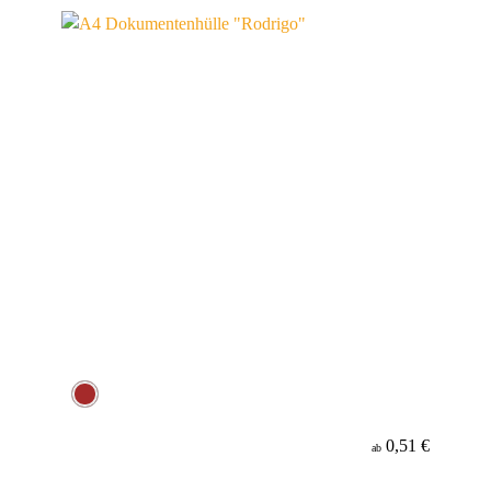
Material
Minenfarbe
0,51 €
ab