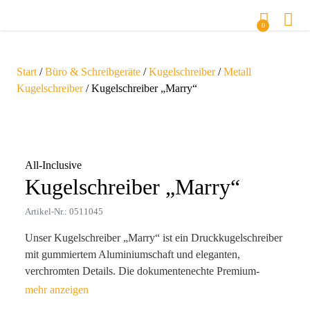
0
Start
/
Büro & Schreibgeräte
/
Kugelschreiber
/
Metall
Kugelschreiber
/ Kugelschreiber „Marry“
Zoom
All-Inclusive
Kugelschreiber „Marry“
Artikel-Nr.: 0511045
Unser Kugelschreiber „Marry“ ist ein Druckkugelschreiber
mit gummiertem Aluminiumschaft und eleganten,
verchromten Details. Die dokumentenechte Premium-
Großraummine mit hochwertiger deutscher Tinte (konform
nach ISO 12757-1 und -2) sorgt für ein außergewöhnlich