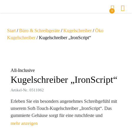
0
Start
/
Büro & Schreibgeräte
/
Kugelschreiber
/
Öko
Kugelschreiber
/ Kugelschreiber „IronScript“
Zoom
All-Inclusive
Kugelschreiber „IronScript“
Artikel-Nr.: 0511062
Erleben Sie ein besonders angenehmes Schreibgefühl mit
unserem Soft-Touch-Kugelschreiber „IronScript“. Das
gummierte Gehäuse sorgt für eine rutschfeste und
komfortable Haptik, während die eleganten
anthrazitfarbenen Ausstattungselemente dem Stift eine