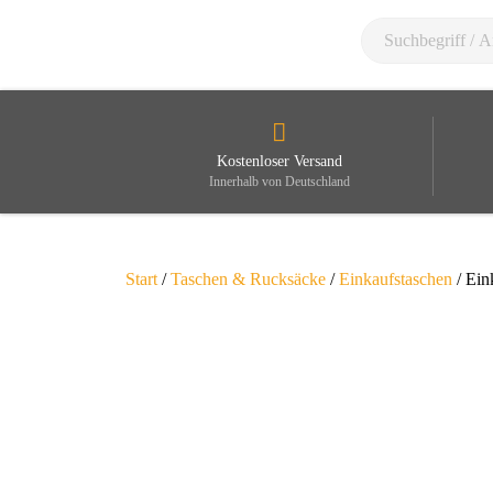
Kostenloser Versand
Innerhalb von Deutschland
Start
/
Taschen & Rucksäcke
/
Einkaufstaschen
/ Ein