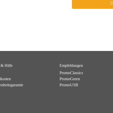
 & Hilfe
Empfehlungen
PromoClassics
dkosten
PromoGreen
enheitsgarantie
PromoUSB