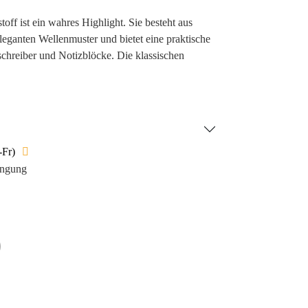
off ist ein wahres Highlight. Sie besteht aus
eganten Wellenmuster und bietet eine praktische
schreiber und Notizblöcke. Die klassischen
 Firmenlogos, Markenbotschaften und Designs in
ur Geltung kommen. Diese Tasche ist ideal als
er als Anerkennung für Mitarbeiter und bietet ein
itern bei einer maximalen Tragkraft von 5 kg.
-Fr)
ingung