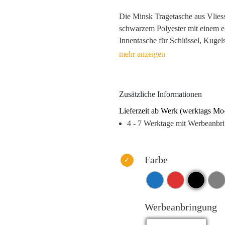
Die Minsk Tragetasche aus Vliesst
schwarzem Polyester mit einem el
Innentasche für Schlüssel, Kugel
Akzentfarben sorgen dafür, dass
strahlendem Weiß hervorragend z
Werbegeschenk bei Kongressen od
Fassungsvermögen von bis zu 11 L
Zusätzliche Informationen
Lieferzeit ab Werk (werktags Mo
4 - 7 Werktage mit Werbeanbr
Farbe
Werbeanbringung