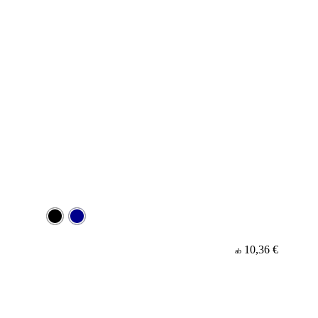
10,36 €
ab