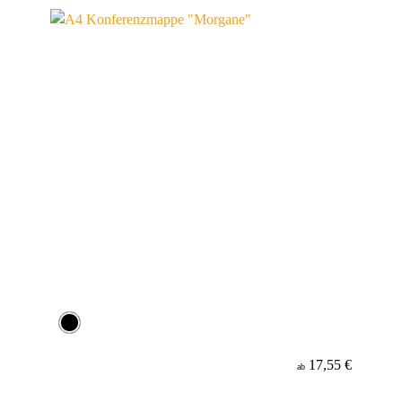
Werbeanbringung
Material
Minenfarbe
17,55 €
ab