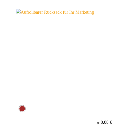
8,08 €
ab