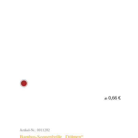
0,66 €
ab
Artikel-Nr.: 0011282
Bambus-Sonnenbrille „Dülmen“