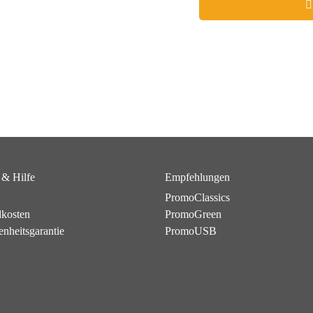
 & Hilfe
Empfehlungen
PromoClassics
dkosten
PromoGreen
enheitsgarantie
PromoUSB