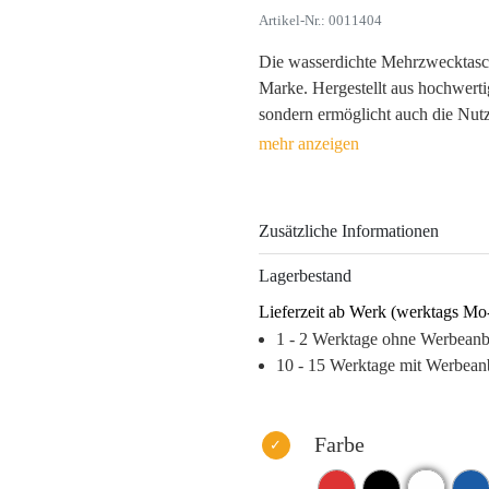
Artikel-Nr.: 0011404
Die wasserdichte Mehrzwecktasche
Marke. Hergestellt aus hochwerti
sondern ermöglicht auch die Nut
beim Sport oder im Alltag – dieses
Kunden und bleibt stets sichtbar.
Die Möglichkeit, Ihre Marke du
Zusätzliche Informationen
präsentieren, gewährleistet eine l
Markenidentität. Mit einer Minde
Lagerbestand
500 ist sie perfekt für umfangrei
Lieferzeit ab Werk (werktags Mo
Warum dieses Produkt Ihre Marke
1 - 2 Werktage ohne Werbean
– Hohe Wiedererkennung durch nü
10 - 15 Werktage mit Werbean
– Langanhaltende Sichtbarkeit Ih
– Vielseitig einsetzbar und geeig
– Robustes Material für dauerha
Farbe