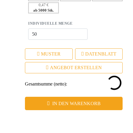
0,47 €
– Flexibles Branding mit verschiedenen
ab 5000 Stk.
Werbeanbringungstechniken.
INDIVIDUELLE MENGE
MUSTER
DATENBLATT
ANGEBOT ERSTELLEN
Gesamtsumme (netto):
IN DEN WARENKORB