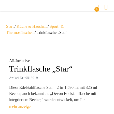
0
Start
/
Küche & Haushalt
/
Sport- &
Thermosflaschen
/ Trinkflasche „Star“
Zoom
All-Inclusive
Trinkflasche „Star“
Artikel-Nr.: 0513019
Diese Edelstahlflasche Star – 2-in-1 590 ml mit 325 ml
Becher, auch bekannt als „Devon Edelstahlflasche mit
integriertem Becher,“ wurde entwickelt, um Ihr
Trinkerlebnis zu bereichern. Hergestellt aus recyceltem
304er Edelstahl, bietet sie eine Vakuumisolierung, die