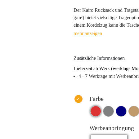
Der Kairo Rucksack und Tragetas
g/m²) bietet vielseitige Trageopt
einem Kordelzug kann die Tasche
genutzt werden. Sie besteht zu 5
Baumwolle, was sie zu einer id
Durch regelmäßigen Gebrauch wir
gebracht. Mit einer Tragfähigkeit
Zusätzliche Informationen
Werbemittel ein unverzichtbarer B
Lieferzeit ab Werk (werktags Mo
4 - 7 Werktage mit Werbeanbr
Farbe
Werbeanbringung