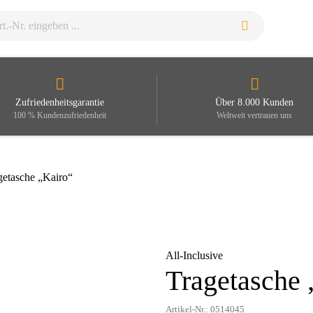
Zufriedenheitsgarantie
Über 8.000 Kunden
100 % Kundenzufriedenheit
Weltweit vertrauen uns
getasche „Kairo“
All-Inclusive
Tragetasche 
Zoom
Artikel-Nr.: 0514045