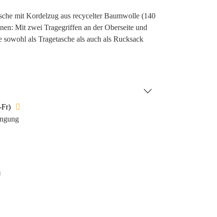
che mit Kordelzug aus recycelter Baumwolle (140
ionen: Mit zwei Tragegriffen an der Oberseite und
 sowohl als Tragetasche als auch als Rucksack
5 % aus recycelter und zu 45 % aus neuer
ealen Wahl für umweltbewusste Unternehmen macht.
d Ihre Markenbotschaft optimal zur Geltung
 von bis zu 10 kg ist dieses hochwertige
egleiter für jeden Tag.
-Fr)
ingung