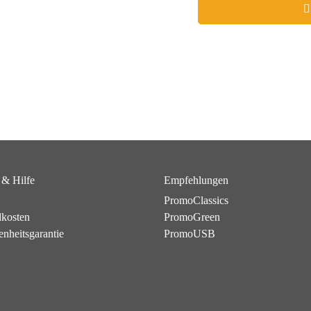
 & Hilfe
Empfehlungen
PromoClassics
dkosten
PromoGreen
enheitsgarantie
PromoUSB