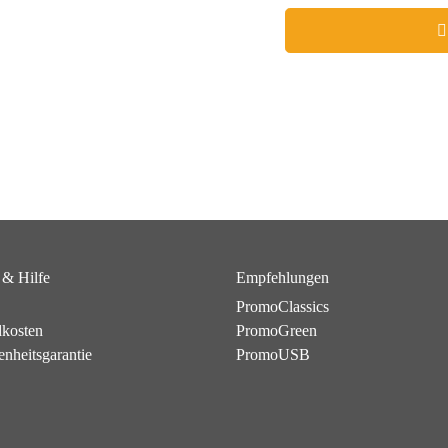
 & Hilfe
Empfehlungen
PromoClassics
dkosten
PromoGreen
enheitsgarantie
PromoUSB