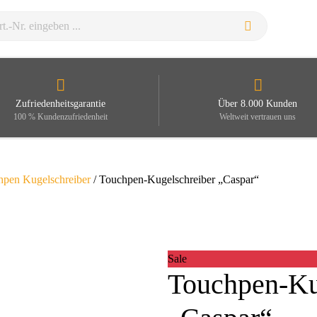
Zufriedenheitsgarantie
Über 8.000 Kunden
100 % Kundenzufriedenheit
Weltweit vertrauen uns
hpen Kugelschreiber
/ Touchpen-Kugelschreiber „Caspar“
Sale
Touchpen-Ku
Zoom