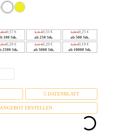
r maximale Sichtbarkeit.
 Wahrscheinlichkeit der Verwendung und damit der
eite Zielgruppe an und fördert den positiven
0,57 €
0,33 €
0,25 €
,69 €
0,45 €
0,39 €
ab 100 Stk.
ab 250 Stk.
ab 500 Stk.
0,20 €
0,20 €
0,19 €
,35 €
0,34 €
0,33 €
b 2500 Stk.
ab 5000 Stk.
ab 10000 Stk.
DATENBLATT
ANGEBOT ERSTELLEN