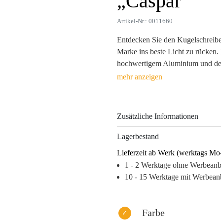
„Caspar“
Artikel-Nr.: 0011660
Entdecken Sie den Kugelschreiber
Marke ins beste Licht zu rücken.
hochwertigem Aluminium und der 
dieser Kugelschreiber nicht nur d
Er erleichtert den Alltag Ihrer 
Touchscreens vereint.
Zusätzliche Informationen
Dank der hochwertigen Lasergra
langfristig sichtbar und verstär
Lagerbestand
9,5 g und einer praktischen Größe
Lieferzeit ab Werk (werktags Mo
für Meetings, Messen und Kunden
1 - 2 Werktage ohne Werbean
Erinnerungswert hoch – für nac
10 - 15 Werktage mit Werbean
Warum dieses Produkt Ihre Marke
– Hochwertige Materialien sorgen
Markenidentität.
Farbe