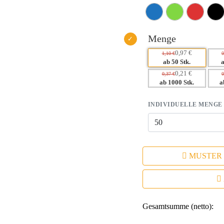
– Langlebige Werbeanbringung fü
– Praktischer Nutzen erhöht die
Erinnerung an Ihre Marke.
– Modernes Design spricht eine br
Menge
Eindruck.
0,97 €
1,10 €
0
ab 50 Stk.
0,21 €
0,37 €
0
ab 1000 Stk.
a
INDIVIDUELLE MENGE
MUSTER
Gesamtsumme (netto):