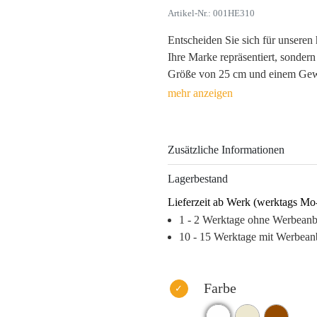
Artikel-Nr.: 001HE310
Entscheiden Sie sich für unseren
Ihre Marke repräsentiert, sondern
Größe von 25 cm und einem Gewich
Werbeartikel ein idealer Imageträ
Plüsch sorgen für ein haptisches 
fördert.
Zusätzliche Informationen
Jeder Teddybär kann individuell 
Siebdruck oder Thermotransfer, u
Lagerbestand
Ihrer kreativen Gestaltung nich
Lieferzeit ab Werk (werktags Mo
ständigen Begleiter Ihrer Kunden
1 - 2 Werktage ohne Werbean
die wirkt. Durch seine hohe Qual
10 - 15 Werktage mit Werbean
wird Ihr Unternehmen immer in E
Warum dieses Produkt Ihre Marke
– Emotionale Bindung zu Kunden
Farbe
– Hohe Wiedererkennung dank in