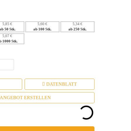
 Messen und Kampagnen
icht im Müll landet
5,85 €
5,60 €
5,34 €
ab 50 Stk.
ab 100 Stk.
ab 250 Stk.
5,07 €
b 1000 Stk.
DATENBLATT
ANGEBOT ERSTELLEN