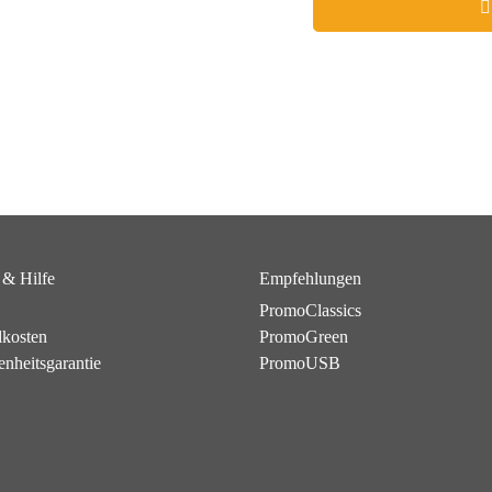
 & Hilfe
Empfehlungen
PromoClassics
dkosten
PromoGreen
enheitsgarantie
PromoUSB