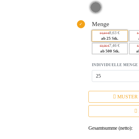
– Praktisches Design fördert die 
– Stärkt die Markenidentität durc
Menge
8,63 €
14,64 €
1
ab 25 Stk.
7,46 €
13,56 €
1
ab 500 Stk.
a
INDIVIDUELLE MENGE
MUSTER
Gesamtsumme (netto):