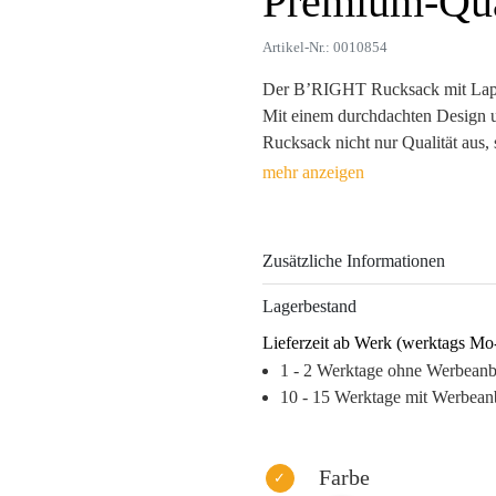
Premium-Qua
Artikel-Nr.: 0010854
Der B’RIGHT Rucksack mit Laptop
Mit einem durchdachten Design u
Rucksack nicht nur Qualität aus, 
Die großzügigen Maße von 45 x 3
und persönliche Gegenstände, wäh
den Tragekomfort maximieren.
Zusätzliche Informationen
Durch verschiedene Werbeanbring
oder Stickerei wird Ihr Logo ansp
Lagerbestand
Markenpräsenz. Dieser Rucksack e
Lieferzeit ab Werk (werktags Mo
sondern verbreitet Ihre Marke übe
1 - 2 Werktage ohne Werbean
jedes Geschenk in einen langleb
10 - 15 Werktage mit Werbean
Warum dieses Produkt Ihre Marke
– Langlebige Materialien für e
– Hohe Sichtbarkeit durch attra
Farbe