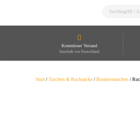
Kostenloser Versand
Innerhalb von Deutschland
Start
/
Taschen & Rucksäcke
/
Businesstaschen
/ Ruc