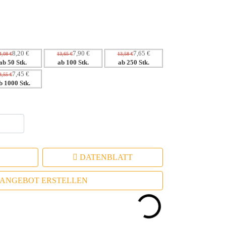
tägliche Nutzung
h positive Assoziation
8,20 €
7,90 €
7,65 €
4,08 €
13,65 €
13,58 €
ab 50 Stk.
ab 100 Stk.
ab 250 Stk.
7,45 €
3,55 €
b 1000 Stk.
DATENBLATT
ANGEBOT ERSTELLEN