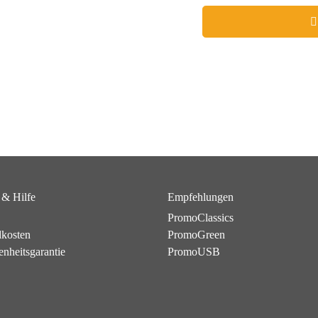
 & Hilfe
Empfehlungen
PromoClassics
dkosten
PromoGreen
enheitsgarantie
PromoUSB