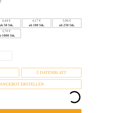
nzigartige Markenidentität
4,44 €
4,17 €
3,96 €
ab 50 Stk.
ab 100 Stk.
ab 250 Stk.
3,70 €
b 1000 Stk.
DATENBLATT
ANGEBOT ERSTELLEN