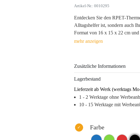
Artikel-Nr.: 0010295
Entdecken Sie den RPET-Thermoiso
Alltagshelfer ist, sondern auch I
Format von 16 x 15 x 22 cm und 
umweltfreundliche Bag aus RPET 
umweltbewusste Werte an. Durch 
Rot und Schwarz bietet er hervor
hochwertigen Digitalen Transfer
Zusätzliche Informationen
Ob beim Picknick, der Arbeit ode
Lagerbestand
sein und einen hohen Wiedererkenn
Lieferzeit ab Werk (werktags Mo
Produkt, das Ihrer Zielgruppe nich
1 - 2 Werktage ohne Werbean
Markenidentität langfristig schärft
10 - 15 Werktage mit Werbean
Warum dieses Produkt Ihre Marke
– Umweltfreundliches Material 
– Hohe Markenpräsenz bei jedem
Farbe
– Praktische Nutzung sorgt für 