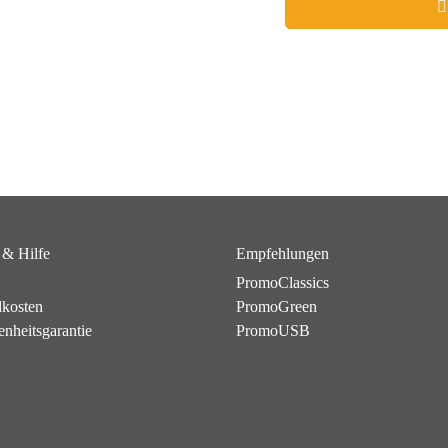
 & Hilfe
Empfehlungen
PromoClassics
dkosten
PromoGreen
enheitsgarantie
PromoUSB