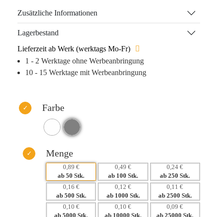
nicht nur eine praktische Lösung zur Organisation, sondern
Zusätzliche Informationen
fördern auch die Kreativität und Produktivität des
Beschenkten.
Lagerbestand
Lieferzeit ab Werk (werktags Mo-Fr)
Mit vielfältiger Werbeanbringung wie Tampondruck und
1 - 2 Werktage ohne Werbeanbringung
Digitaldruck wird Ihr Logo stets im Blickfeld Ihrer
10 - 15 Werktage mit Werbeanbringung
Zielgruppe platziert, sodass die Markenpräsenz nachhaltig
bleibt. Zählen Sie auf einen hohen Wiedererkennungswert:
In jeder Besprechung, jedem Notizbuch und auf jedem
Farbe
Schreibtisch wird Ihr Logo zum dauerhaften
Erinnerungsanker.
Warum dieses Produkt Ihre Marke stärkt:
– Hohe Sichtbarkeit und Wiedererkennung
Menge
– Praktischer Alltagshelfer, der geschätzt wird
0,89 €
0,49 €
0,24 €
– Langfristige Präsenz Ihrer Marke im Arbeitsumfeld
ab 50 Stk.
ab 100 Stk.
ab 250 Stk.
– Ideal für Veranstaltungen, Messen und als
0,16 €
0,12 €
0,11 €
ab 500 Stk.
ab 1000 Stk.
ab 2500 Stk.
Unternehmensgeschenk
0,10 €
0,10 €
0,09 €
ab 5000 Stk.
ab 10000 Stk.
ab 25000 Stk.