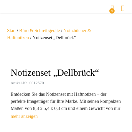
0
Start
/
Büro & Schreibgeräte
/
Notizbücher &
Haftnotizen
/ Notizenset „Dellbrück“
Zoom
Notizenset „Dellbrück“
Artikel-Nr.: 0012570
Entdecken Sie das Notizenset mit Haftnotizen – der
perfekte Imageträger für Ihre Marke. Mit seinen kompakten
Maßen von 8,3 x 5,4 x 0,3 cm und einem Gewicht von nur
8 g passt es mühelos in jede Tasche, ideal für den
geschäftigen Alltag Ihrer Kunden. Diese hochwertigen
Haftnotizen, erhältlich in fünf lebendigen Farben, bieten