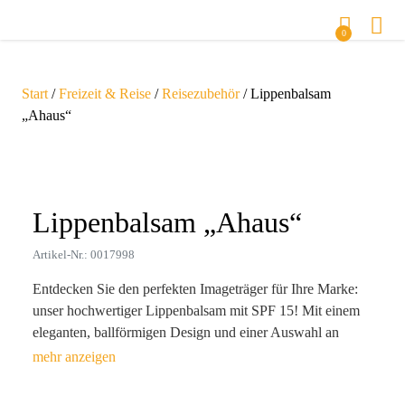
0
Start
/
Freizeit & Reise
/
Reisezubehör
/ Lippenbalsam
„Ahaus“
Zoom
Lippenbalsam „Ahaus“
Artikel-Nr.: 0017998
Entdecken Sie den perfekten Imageträger für Ihre Marke:
unser hochwertiger Lippenbalsam mit SPF 15! Mit einem
eleganten, ballförmigen Design und einer Auswahl an
stilvollen Farben – Blau, Gold, Grün, Silber und Rosa –
zieht er alle Blicke auf sich. Der zarte Vanilleduft sorgt
nicht nur für Pflege, sondern auch für ein unvergessliches