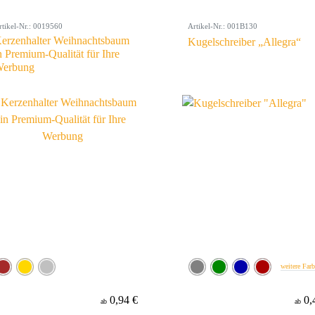
rtikel-Nr.: 0019560
Artikel-Nr.: 001B130
erzenhalter Weihnachtsbaum
Kugelschreiber „Allegra“
n Premium-Qualität für Ihre
erbung
weitere Far
0,94 €
0,
ab
ab