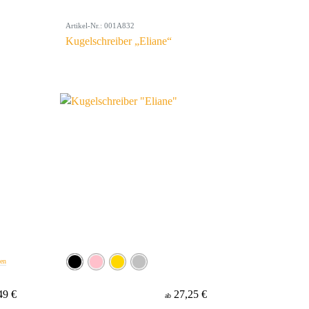
Artikel-Nr.: 001A832
Kugelschreiber „Eliane“
ben
49 €
27,25 €
ab