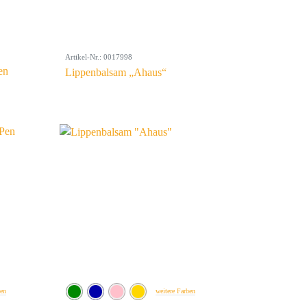
Artikel-Nr.: 0017998
en
Lippenbalsam „Ahaus“
ben
weitere Farben