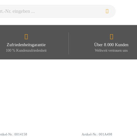
Zufriedenheitsgarantie
Über 8.000 Kunden
100 % Kundenzufriedenheit
Weltweit vertrauen uns
rtikel-Nr.: 0014158
Artikel-Nr.: 001A498