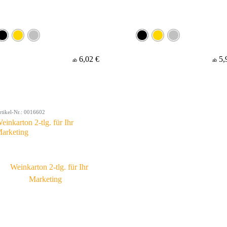
6,02 €
5,
ab
ab
rtikel-Nr.: 0016602
einkarton 2-tlg. für Ihr
arketing