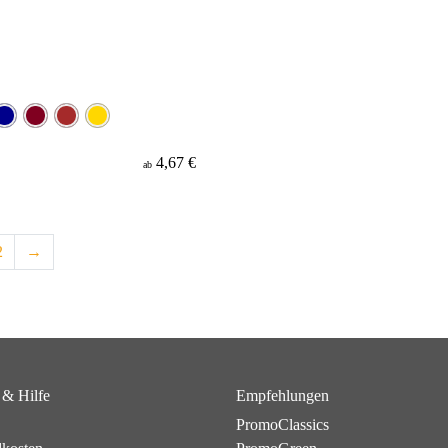
4,67 €
ab
2
→
 & Hilfe
Empfehlungen
PromoClassics