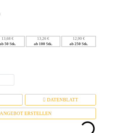
n ein positives Markenimage.
n erhöhen die Benutzerbindung.
13,68 €
13,26 €
12,90 €
ab 50 Stk.
ab 100 Stk.
ab 250 Stk.
DATENBLATT
ANGEBOT ERSTELLEN