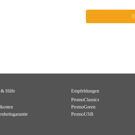
 & Hilfe
Empfehlungen
PromoClassics
dkosten
PromoGreen
enheitsgarantie
PromoUSB