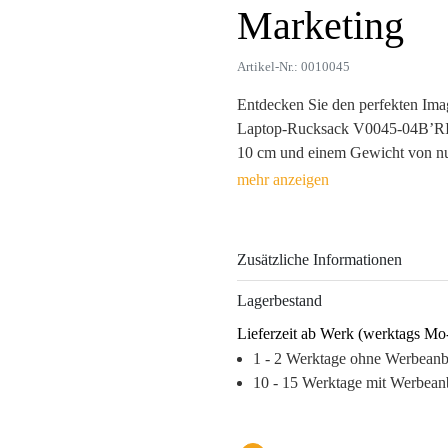
Marketing
Artikel-Nr.: 0010045
Entdecken Sie den perfekten Ima
Laptop-Rucksack V0045-04B’RI
10 cm und einem Gewicht von nur 
praktisch, sondern auch nachhalt
geräumige Hauptfächer, die ausre
ihre anpassbaren Schultergurte 
Zusätzliche Informationen
Dieser Rucksack erleichtert den 
Reisen – und sorgt dank individu
Lagerbestand
Stickerei für eine langfristige 
Lieferzeit ab Werk (werktags Mo
ansprechenden Merchandise-Arti
1 - 2 Werktage ohne Werbean
Warum dieses Produkt Ihre Marke
10 - 15 Werktage mit Werbean
– Hohe Wiedererkennung durch au
– Praktische Nutzung sorgt für all