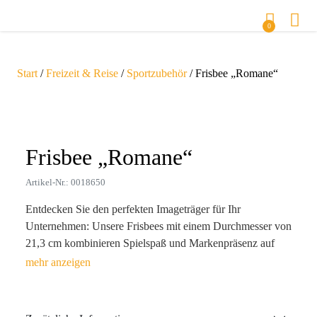
0
Start
/
Freizeit & Reise
/
Sportzubehör
/ Frisbee „Romane“
Zoom
Frisbee „Romane“
Artikel-Nr.: 0018650
Entdecken Sie den perfekten Imageträger für Ihr
Unternehmen: Unsere Frisbees mit einem Durchmesser von
21,3 cm kombinieren Spielspaß und Markenpräsenz auf
einzigartige Weise. Gefertigt aus hochwertigem, leichtem
PP und in lebendigen Farben erhältlich, sind sie der ideale
Werbeartikel für Veranstaltungen, Messen oder als
Giveaways. Die strukturierten Ringe sorgen für ein