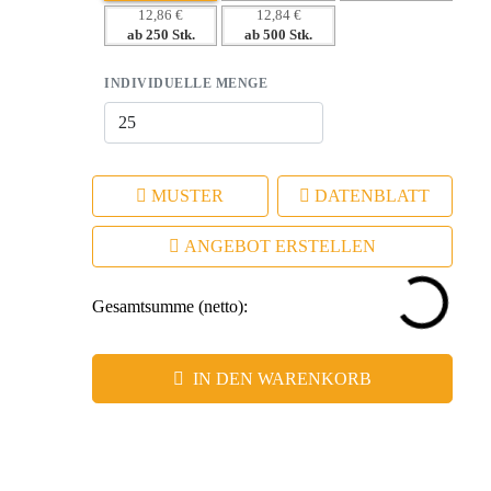
– Emotionale Bindung durch praktischen Nutzen.
12,86 €
12,84 €
ab 250 Stk.
ab 500 Stk.
– Exquisites Design unterstreicht Ihre Markenidentität.
– Maßgeschneiderte Werbeanbringung für individuelle
INDIVIDUELLE MENGE
Markenbotschaften.
MUSTER
DATENBLATT
ANGEBOT ERSTELLEN
Gesamtsumme (netto):
IN DEN WARENKORB