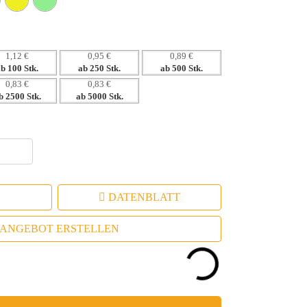
liche Produkte
dene Zielgruppen anspricht
1,12 €
0,95 €
0,89 €
ab 100 Stk.
ab 250 Stk.
ab 500 Stk.
0,83 €
0,83 €
b 2500 Stk.
ab 5000 Stk.
DATENBLATT
ANGEBOT ERSTELLEN