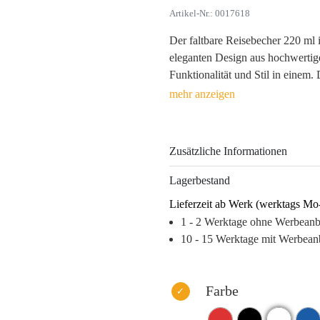
Artikel-Nr.: 0017618
Der faltbare Reisebecher 220 ml i
eleganten Design aus hochwerti
Funktionalität und Stil in einem.
er der perfekte Begleiter für unt
egal ob auf Reisen, im Büro oder
Der integrierte Karabinerclip er
Zusätzliche Informationen
Rucksäcken, während der Platz fü
bietet. Durch individuelle Tampo
Lagerbestand
Sichtbarkeit und hebt sich im Ge
Lieferzeit ab Werk (werktags Mo
Mit einem Gewicht von nur 45 g 
1 - 2 Werktage ohne Werbean
und Dunkelblau, ist dieser Becher
10 - 15 Werktage mit Werbean
ansprechender Werbeträger, der ga
Warum dieses Produkt Ihre Marke
Farbe
– Hohe Wiedererkennung durch p
– Langanhaltende Logo-Sichtbark