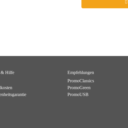
 & Hilfe
Empfehlungen
PromoClassics
dkosten
PromoGreen
enheitsgarantie
PromoUSB