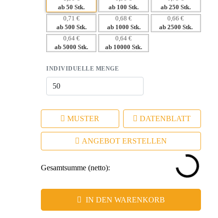
Materialien
ab 50 Stk.
ab 100 Stk.
ab 250 Stk.
– Langlebige Werbefläche für langfristige Logo-Präsenz
0,71 €
0,68 €
0,66 €
ab 500 Stk.
ab 1000 Stk.
ab 2500 Stk.
– Emotionale Verbindung durch praktischen Nutzen
0,64 €
0,64 €
ab 5000 Stk.
ab 10000 Stk.
INDIVIDUELLE MENGE
MUSTER
DATENBLATT
ANGEBOT ERSTELLEN
Gesamtsumme (netto):
IN DEN WARENKORB